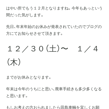
はやい所でもう１２月となりますね。今年もあっという
間だった気がします。
先日、年末年始のお休みが発表されていたのでブログの
方にてお知らせさせて頂きます。
熊本県内の事故車・不動車の
１２／３０（土）〜 １／４
廃車買取は田島車輌にお任せ下さい！
（木）
〒861-8043
熊本市東区戸島西6-13-45
0120-393-181
までがお休みとなります。
年末は今年のうちにと思い、廃車手続きも多少多くなる
と思います。
もしお考えの方おられましたら田島車輌を宜しくお願