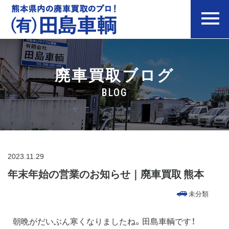
廃車買取
廃車買取ブログ
買取実績
BLOG
お客様の声
よくある質問
会社案内
2023.11.29
お問い合わせ
年末年始の営業のお知らせ｜廃車買取 熊本
お知らせ&ブログ
未分類
法人のお客様へ
朝晩がだいぶん寒くなりましたね。田島車輌です！
プライバシーポリシー