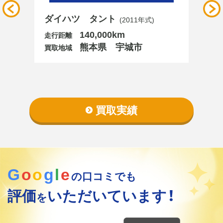
ダイハツ タント
(2011年式)
140,000km
走行距離
熊本県 宇城市
買取地域
買取実績
G
o
o
g
l
e
の口コミでも
評価
いただいています！
を