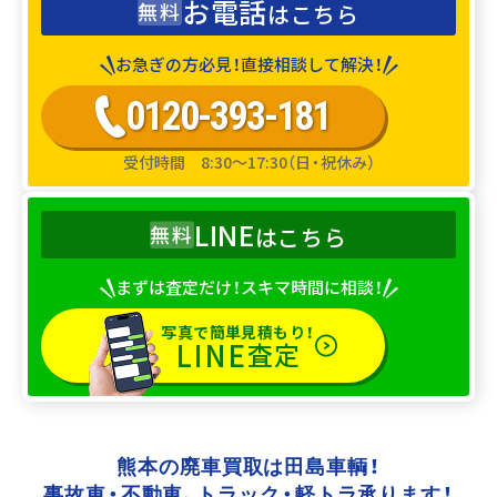
お電話
無料
はこちら
お急ぎの方必見！直接相談して解決！
0120-393-181
受付時間 8:30～17:30（日・祝休み）
熊本県内の事故車・不動車の
LINE
無料
はこちら
廃車買取は田島車輌にお任せ下さい！
まずは査定だけ！スキマ時間に相談！
〒861-8043
熊本市東区戸島西6-13-45
0120-393-181
写真で簡単見積もり！
LINE
査定
熊本の廃車買取は田島車輌！
事故車・不動車、
トラック・軽トラ承ります！