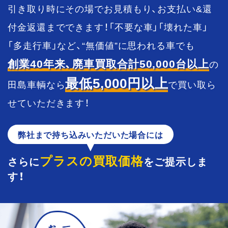
引き取り時にその場でお見積もり、お支払い&還
付金返還までできます！
「不要な車」「壊れた車」
「多走行車」など、“無価値”に思われる車でも
創業40年来、廃車買取合計50,000台以上
の
最低5,000円以上
田島車輌なら
で買い取ら
せていただきます！
弊社まで持ち込み
いただいた場合には
プラスの買取価格
さらに
をご提示しま
す！